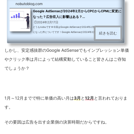
nobutoblog.com
Google AdSenseが2024年2月からCPCからCPMに変更に
なった？広告収入に影響はある？...
🕒️2024年2月17日
どうもnobuです☆今回はGoogle AdSenseが2024年2月からCPCからCPMに変更
になった件についてです！Google AdSenseが2024年2月からCPCからCPMに変
続きを読む
更以前からGoogleよりアナウンスのあったGoogle AdSenseのCPC(クリック単
価)からCPM(インプレッション単価)に切り替わるというもの。当方のサイトでは2
024年2月3日から完全にGoogle AdSenseの管理画面でもCPCからCPMに切り替
しかし、安定感抜群のGoogle AdSenseでもインプレッション単価
わっております。まぁ大体普通はCPMのASPが多いんですよね。Google AdSense
が今までクリック単価で珍しいぐらいだった。ネットの他の人の移行への報告を見
やクリック率は月によって結構変動していること皆さんはご存知
ている感じだ...
でしょうか？
1月～12月までで特に単価の高い月は
3月
と
12月
と言われておりま
す。
その要因は広告を出す企業側の決算時期だからですね。