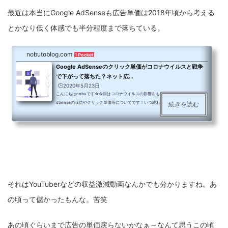
最近は本当にGoogle AdSenseも広告単価は2018年頃から考える
とかなり低く体感でも半分程度まで落ちている。
nobutoblog.com
1 Pocket
Google AdSenseのクリック単価がコロナウイルスと戦争
で下がって落ちた？ネット広...
🕒️2020年5月23日
こんにちはnobuです☆今回はコロナウイルスの影響をもろに受けているGoogle A
dSenseの収益やクリック単価等についてです！いつ終わる…この世界的なパンデ
続きを読む
ミックは…！？コロナウイルスの影響で壊滅的な低単価の4月、5月…さて、皆さん
はいかがお過ごしですか？僕は最近、新しくこのnobublogを開設したので毎日更
新をしています♪4月、5月は世界的なパンデミックであるコロナウイルスの影響
で、テレワークや学校オンライン授業になったり飲食店やカラオケ、遊園地等も休
業になったりと皆さんの仕事や生活にも大きな変化が出てきていると思...
それはYouTuberなどの収益激減動画なんかでも分かりますね。あ
の頃って儲かったもんな。苦笑
あの頃ぐらいまで広告の単価戻らないかなぁ～なんて思うこの頃