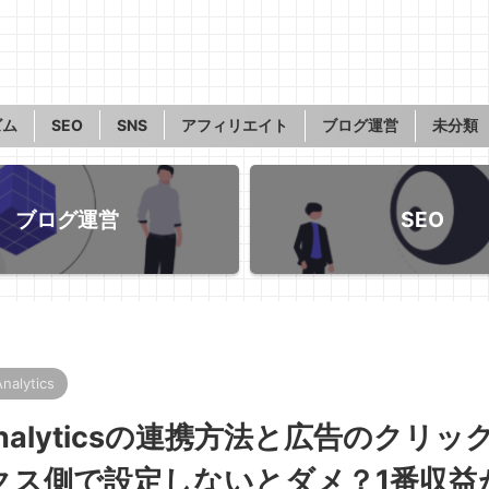
ズム
SEO
SNS
アフィリエイト
ブログ運営
未分類
ブログ運営
SEO
nalytics
le Analyticsの連携方法と広告のクリッ
クス側で設定しないとダメ？1番収益