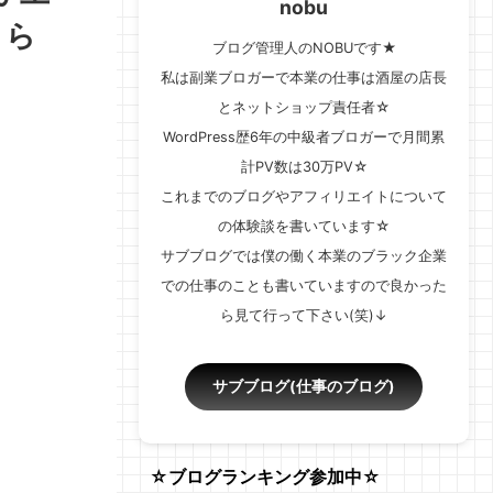
nobu
さら
ブログ管理人のNOBUです★
私は副業ブロガーで本業の仕事は酒屋の店長
とネットショップ責任者☆
WordPress歴6年の中級者ブロガーで月間累
計PV数は30万PV☆
これまでのブログやアフィリエイトについて
の体験談を書いています☆
サブブログでは僕の働く本業のブラック企業
での仕事のことも書いていますので良かった
ら見て行って下さい(笑)↓
サブブログ(仕事のブログ)
☆ブログランキング参加中☆