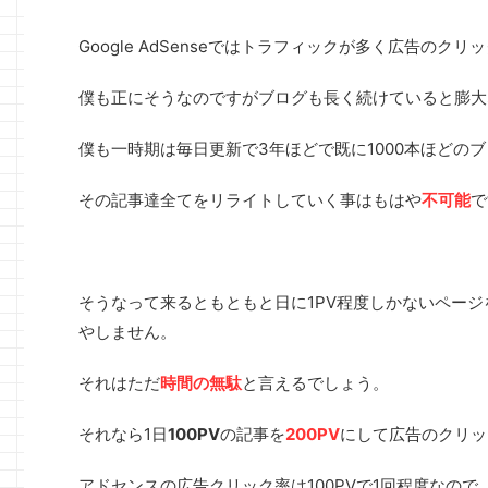
Google AdSenseではトラフィックが多く広告のク
僕も正にそうなのですがブログも長く続けていると膨大
僕も一時期は毎日更新で3年ほどで既に1000本ほどの
その記事達全てをリライトしていく事はもはや
不可能
で
そうなって来るともともと日に1PV程度しかないページ
やしません。
それはただ
時間の無駄
と言えるでしょう。
それなら1日
100PV
の記事を
200PV
にして広告のクリッ
アドセンスの広告クリック率は100PVで1回程度なので