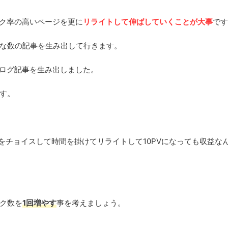
リック率の高いページを更に
リライトして伸ばしていくことが大事
です
な数の記事を生み出して行きます。
ブログ記事を生み出しました。
す。
をチョイスして時間を掛けてリライトして10PVになっても収益な
ク数を
1回増やす
事を考えましょう。
。