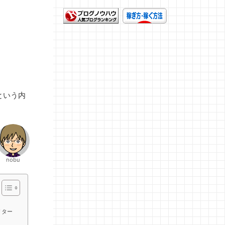
うという内
nobu
リター