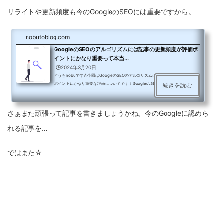
リライトや更新頻度も今のGoogleのSEOには重要ですから。
nobutoblog.com
GoogleのSEOのアルゴリズムには記事の更新頻度が評価ポ
イントにかなり重要って本当...
🕒️2024年3月20日
どうもnobuです☆今回はGoogleのSEOのアルゴリズムには記事の更新頻度が評価
ポイントにかなり重要な理由についてです！GoogleのSEOのアルゴリズムには記
続きを読む
事の更新頻度が評価ポイントにかなり重要今のGoogleのアルゴリズム的にも更新
頻度はやはり重要です。毎日更新とまではいかないまでもブログサイトは常に更新
して動かしておかないとって感じ。2024年の3月6日にコアアルゴリズムアップデ
さぁまた頑張って記事を書きましょうかね。今のGoogleに認めら
ートとスパムアップデートを同時にGoogleは展開している。最大1カ月間検索順位
は大きく動く。今回のアプデは過去の中でもかなり大きいものだ。これ...
れる記事を…
ではまた☆